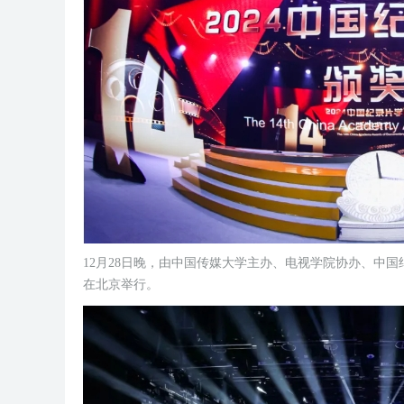
精彩回顾 | 第六届“言子杯”赛乐尔·三益青
少年钢琴大赛（黄山、无锡、东莞、武汉）
精彩回顾|
四大赛区比赛盛况
年钢琴大赛
12月28日晚，由中国传媒大学主办、电视学院协办、中
在北京举行。