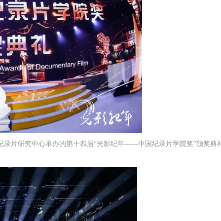
精彩回顾|第六届“言子杯”赛乐尔·三益
第六届“言子杯”赛乐尔·三益青少
年钢琴大赛（扬州、镇江）两大赛区比
（太原赛区）比赛盛况
况
国纪录片研究中心承办的第十四届“光影纪年——中国纪录片学院奖”颁奖典