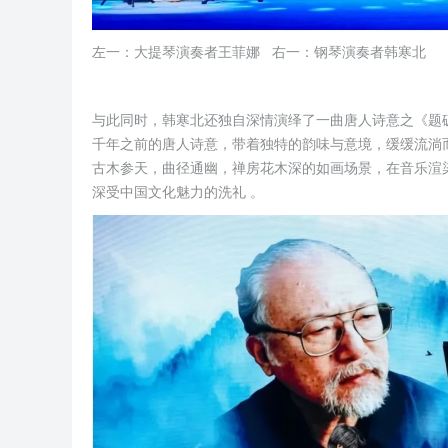
左一：大提琴演奏者王菲娜 右一：钢琴演奏者韩寒北
与此同时，韩寒北还独自深情演绎了一曲唐人诗意之《题
千年之前的唐人诗意，带着独特的韵味与意境，缓缓流淌
古木参天，曲径通幽，禅房花木深的如画场景，在音乐渲
深受中国文化魅力的洗礼 。