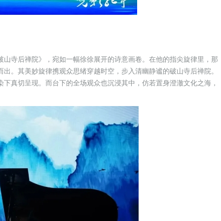
破山寺后禅院》，宛如一幅徐徐展开的诗意画卷。在他的指尖旋律里，那
而出。其美妙旋律携观众思绪穿越时空，步入清幽静谧的破山寺后禅院。
染下真切呈现。而台下的全场观众也沉浸其中，仿若置身澄澈文化之海，