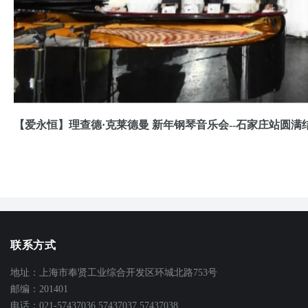
【爱永恒】理查德·克莱德曼 新年钢琴音乐会--石家庄站圆
联系方式
地址：上海市奉贤工业综合开发区环城北路753号
邮编：201401
电话：021-57437036 57437037 57437038