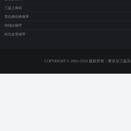
三益上海站
普拉姆伯格钢琴
柯纳比钢琴
科伦金堡钢琴
COPYRIGHT © 2003-2026 版权所有：赛乐尔三益乐