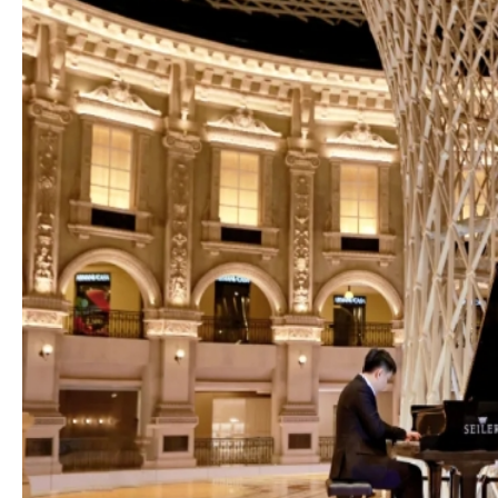
精彩回顾 | 第六届“言子杯”赛乐尔·三益青
少年钢琴大赛（黄山、无锡、东莞、武汉）
精彩回顾|第六届“言子杯
四大赛区比赛盛况
年钢琴大赛（太原赛区）