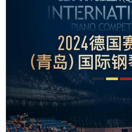
精彩回顾 | 第六届“言子杯”赛乐尔·三益青
少年钢琴大赛（黄山、无锡、东莞、武汉）
精彩回顾|第六届“言子杯
四大赛区比赛盛况
年钢琴大赛（太原赛区）