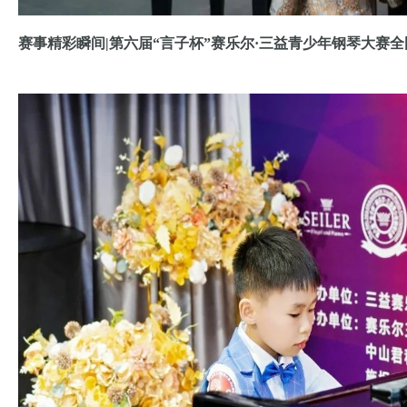
赛事精彩瞬间|第六届“言子杯”赛乐尔·三益青少年钢琴大赛