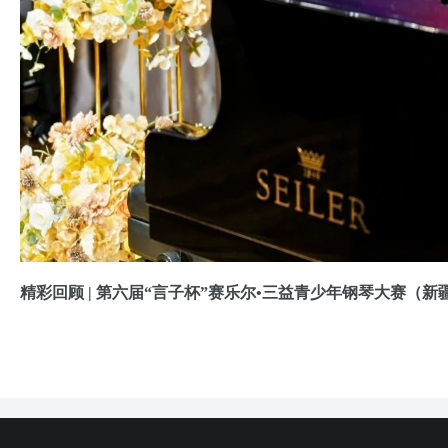
精彩回顾 | 第六届“言子杯”赛乐尔•三益青少年钢琴大赛（